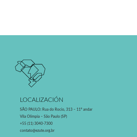
LOCALIZACIÓN
SÃO PAULO
:
Rua do Rocio, 313 – 11º andar
Vila Olímpia – São Paulo (SP)
+55 (11) 3040-7300
contato@ezute.org.br