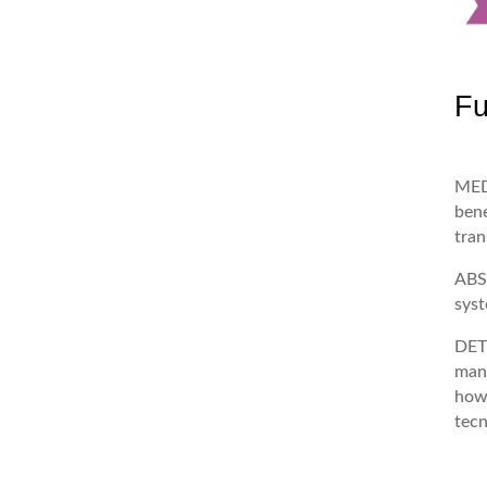
Fu
MED
bene
tran
ABS
syst
DET
man
how
tecn