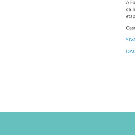
A Fu
da i
etap
Cas
SIV
DA