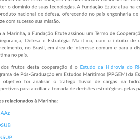
er o domínio de suas tecnologias. A Fundação Ezute atua na c
roduto nacional de defesa, oferecendo no país engenharia de 
ize com sucesso sua missão.
 a Marinha, a Fundação Ezute assinou um Termo de Cooperação
Segurança, Defesa e Estratégia Marítima, com o intuito de
hecimento, no Brasil, em área de interesse comum e para a di
tima no país.
dos frutos desta cooperação é o
Estudo da Hidrovia do R
grama de Pós-Graduação em Estudos Marítimos (PPGEM) da Esc
o objetivo foi analisar o tráfego fluvial de cargas na hid
pectivos para auxiliar a tomada de decisões estratégicas pelas p
s relacionados à Marinha:
GAAz
OSUB
NSUP