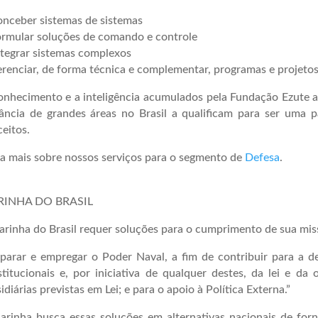
nceber sistemas de sistemas
ormular soluções de comando e controle
tegrar sistemas complexos
renciar, de forma técnica e complementar, programas e projeto
nhecimento e a inteligência acumulados pela Fundação Ezute a
lância de grandes áreas no Brasil a qualificam para ser uma 
eitos.
a mais sobre nossos serviços para o segmento de
Defesa
.
INHA DO BRASIL
rinha do Brasil requer soluções para o cumprimento de sua miss
parar e empregar o Poder Naval, a fim de contribuir para a de
titucionais e, por iniciativa de qualquer destes, da lei e d
idiárias previstas em Lei; e para o apoio à Política Externa.”
arinha busca essas soluções em alternativas nacionais de for