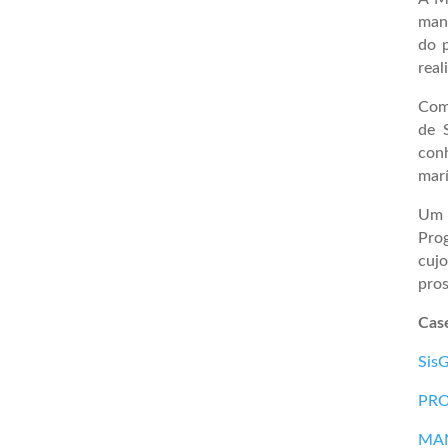
mant
do p
real
Com
de 
con
marí
Um 
Pro
cuj
pros
Case
Sis
PR
MA