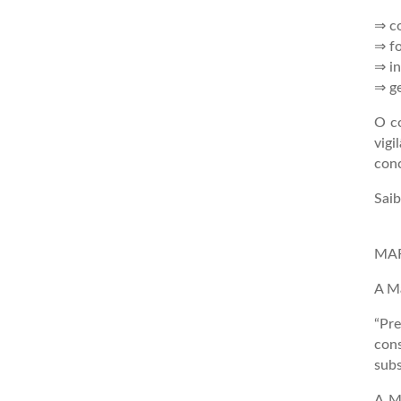
⇒ co
⇒ f
⇒ in
⇒ ge
O co
vigi
conc
Saib
MAR
A Ma
“Pre
cons
subs
A M