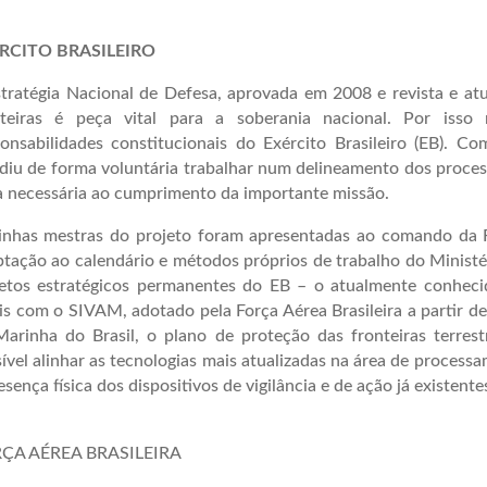
RCITO BRASILEIRO
tratégia Nacional de Defesa, aprovada em 2008 e revista e at
nteiras é peça vital para a soberania nacional. Por isso
onsabilidades constitucionais do Exército Brasileiro (EB). C
diu de forma voluntária trabalhar num delineamento dos proce
a necessária ao cumprimento da importante missão.
linhas mestras do projeto foram apresentadas ao comando da 
tação ao calendário e métodos próprios de trabalho do Ministé
jetos estratégicos permanentes do EB – o atualmente conhe
is com o SIVAM, adotado pela Força Aérea Brasileira a partir d
Marinha do Brasil, o plano de proteção das fronteiras terres
ível alinhar as tecnologias mais atualizadas na área de proce
esença física dos dispositivos de vigilância e de ação já existent
ÇA AÉREA BRASILEIRA