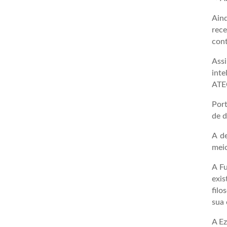
Ain
rec
cont
Assi
inte
ATEC
Port
de d
A de
meio
A Fu
exis
filo
sua 
A Ez