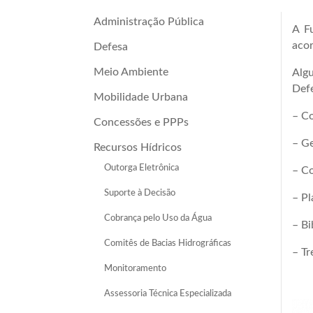
Administração Pública
A F
acor
Defesa
Meio Ambiente
Alg
Defe
Mobilidade Urbana
– Co
Concessões e PPPs
– Ge
Recursos Hídricos
Outorga Eletrônica
– C
Suporte à Decisão
– Pl
Cobrança pelo Uso da Água
– Bi
Comitês de Bacias Hidrográficas
– Tr
Monitoramento
Assessoria Técnica Especializada