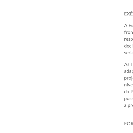
EXÉ
A Es
fro
resp
deci
seri
As 
adap
pro
níve
da 
poss
a pr
FOR