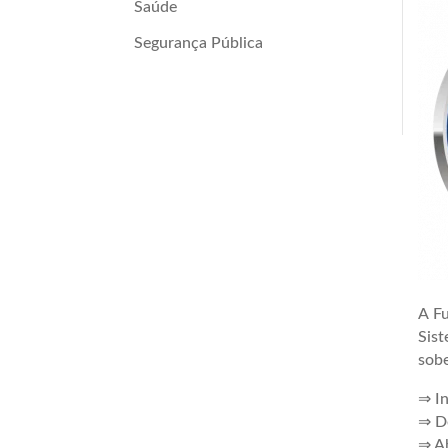
Saúde
Segurança Pública
A Fu
Sis
sobe
⇒ In
⇒ De
⇒ Ab