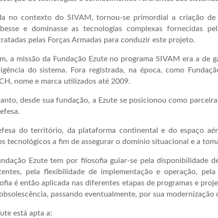
da no contexto do SIVAM, tornou-se primordial a criação de 
ebesse e dominasse as tecnologias complexas fornecidas pe
ratadas pelas Forças Armadas para conduzir este projeto.
m, a missão da Fundação Ezute no programa SIVAM era a de gar
ligência do sistema. Fora registrada, na época, como Fundaçã
H, nome e marca utilizados até 2009.
anto, desde sua fundação, a Ezute se posicionou como parceira
efesa.
fesa do território, da plataforma continental e do espaço aér
s tecnológicos a fim de assegurar o domínio situacional e a toma
ndação Ezute tem por filosofia guiar-se pela disponibilidade d
tentes, pela flexibilidade de implementação e operação, pela 
sofia é então aplicada nas diferentes etapas de programas e proj
obsolescência, passando eventualmente, por sua modernização o
ute está apta a: