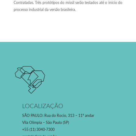
Contratadas. Três protótipos do míssil serão testados até o início do
processo industrial da versão brasileira.
LOCALIZAÇÃO
SÃO PAULO
:
Rua do Rocio, 313 – 11º andar
Vila Olímpia – São Paulo (SP)
+55 (11) 3040-7300