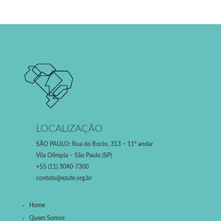
LOCALIZAÇÃO
SÃO PAULO
:
Rua do Rocio, 313 – 11º andar
Vila Olímpia – São Paulo (SP)
+55 (11) 3040-7300
contato@ezute.org.br
Home
Quem Somos