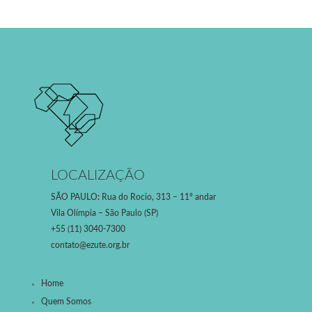
LOCALIZAÇÃO
SÃO PAULO
:
Rua do Rocio, 313 – 11º andar
Vila Olímpia – São Paulo (SP)
+55 (11) 3040-7300
contato@ezute.org.br
Home
Quem Somos