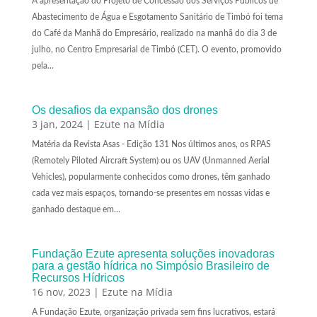
A apresentação do Projeto de Concessão dos Serviços Públicos de
Abastecimento de Água e Esgotamento Sanitário de Timbó foi tema
do Café da Manhã do Empresário, realizado na manhã do dia 3 de
julho, no Centro Empresarial de Timbó (CET). O evento, promovido
pela...
Os desafios da expansão dos drones
3 jan, 2024
|
Ezute na Mídia
Matéria da Revista Asas - Edição 131 Nos últimos anos, os RPAS
(Remotely Piloted Aircraft System) ou os UAV (Unmanned Aerial
Vehicles), popularmente conhecidos como drones, têm ganhado
cada vez mais espaços, tornando-se presentes em nossas vidas e
ganhado destaque em...
Fundação Ezute apresenta soluções inovadoras
para a gestão hídrica no Simpósio Brasileiro de
Recursos Hídricos
16 nov, 2023
|
Ezute na Mídia
A Fundação Ezute, organização privada sem fins lucrativos, estará