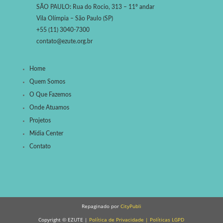
SÃO PAULO
:
Rua do Rocio, 313 – 11º andar
Vila Olímpia – São Paulo (SP)
+55 (11) 3040-7300
contato@ezute.org.br
Home
Quem Somos
O Que Fazemos
Onde Atuamos
Projetos
Mídia Center
Contato
Repaginado por
CityPubli
Copyright © EZUTE |
Política de Privacidade
|
Políticas LGPD