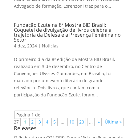
Advogado de formação, Lorenzoni traz para o...
Fundação Ezute na 8ª Mostra BID Brasil:
Coquetel de divulgação de livros celebra a
trajetória da Defesa e a Presença Feminina no
Setor
4 dez, 2024
|
Notícias
O primeiro dia da 8ª edição da Mostra BID Brasil,
realizado em 3 de dezembro, no Centro de
Convenções Ulysses Guimarães, em Brasília, foi
marcado por um evento literário de grande
relevância. Dois livros, que contam com a
participação da Fundação Ezute, foram...
Página 1 de
27
1
2
3
4
5
...
10
20
...
»
Última »
Releases
O Poder de um CONOPS: Dando Vida ao Pensamento