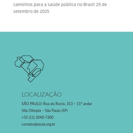
caminhos para a saúde pública no Brasil
29 de
setembro de 2025
LOCALIZAÇÃO
SÃO PAULO
:
Rua do Rocio, 313 – 11º andar
Vila Olímpia – São Paulo (SP)
+55 (11) 3040-7300
contato@ezute.org.br