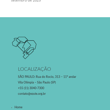
setembro de 2025
LOCALIZAÇÃO
SÃO PAULO
:
Rua do Rocio, 313 – 11º andar
Vila Olímpia – São Paulo (SP)
+55 (11) 3040-7300
contato@ezute.org.br
Home