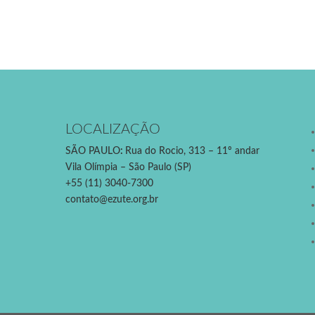
LOCALIZAÇÃO
SÃO PAULO
:
Rua do Rocio, 313 – 11º andar
Vila Olímpia – São Paulo (SP)
+55 (11) 3040-7300
contato@ezute.org.br