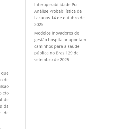
Interoperabilidade Por
Análise Probabilística de
Lacunas
14 de outubro de
2025
Modelos inovadores de
gestão hospitalar apontam
caminhos para a saúde
pública no Brasil
29 de
setembro de 2025
m que
ão de
lsão
ojeto
al de
os da
e de