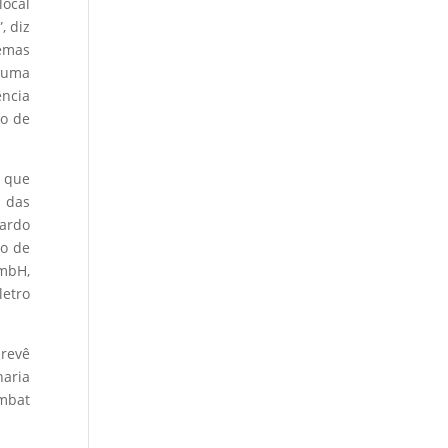
local
, diz
temas
e uma
ência
lo de
 que
s das
nardo
ro de
GmbH,
letro
revê
haria
mbat