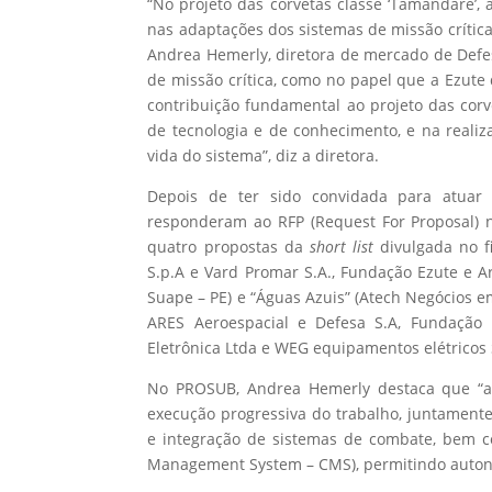
“No projeto das corvetas classe ‘Tamandaré’, 
nas adaptações dos sistemas de missão crític
Andrea Hemerly, diretora de mercado de Defes
de missão crítica, como no papel que a Ezu
contribuição fundamental ao projeto das cor
de tecnologia e de conhecimento, e na realiz
vida do sistema”, diz a diretora.
Depois de ter sido convidada para atuar 
responderam ao RFP (Request For Proposal) n
quatro propostas da
short list
divulgada no fi
S.p.A e Vard Promar S.A., Fundação Ezute e A
Suape – PE) e “Águas Azuis” (Atech Negócios
ARES Aeroespacial e Defesa S.A, Fundação 
Eletrônica Ltda e WEG equipamentos elétricos 
No PROSUB, Andrea Hemerly destaca que “a 
execução progressiva do trabalho, juntament
e integração de sistemas de combate, bem 
Management System – CMS), permitindo auton