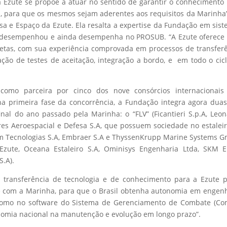
a Ezute se propõe a atuar no sentido de garantir o conhecimento 
a, para que os mesmos sejam aderentes aos requisitos da Marinha”
a e Espaço da Ezute. Ela resalta a expertise da Fundação em sis
te desempenhou e ainda desempenha no PROSUB. “A Ezute oferec
vetas, com sua experiência comprovada em processos de transfer
ação de testes de aceitação, integração a bordo, e em todo o cic
como parceira por cinco dos nove consórcios internacionais
a primeira fase da concorrência, a Fundação integra agora dua
nal do ano passado pela Marinha: o “FLV” (Ficantieri S.p.A, Leo
res Aeroespacial e Defesa S.A, que possuem sociedade no estalei
 em Tecnologias S.A, Embraer S.A e ThyssenKrupp Marine Systems 
Ezute, Oceana Estaleiro S.A, Ominisys Engenharia Ltda, SKM E
S.A).
transferência de tecnologia e de conhecimento para a Ezute p
e com a Marinha, para que o Brasil obtenha autonomia em engen
como no software do Sistema de Gerenciamento de Combate (Co
omia nacional na manutenção e evolução em longo prazo”.