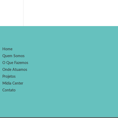
Home
Quem Somos
O Que Fazemos
Onde Atuamos
Projetos
Mídia Center
Contato