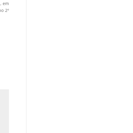
l, em
no 2º