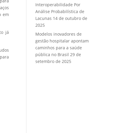
 para
Interoperabilidade Por
laços
Análise Probabilística de
co em
Lacunas
14 de outubro de
2025
to já
Modelos inovadores de
gestão hospitalar apontam
caminhos para a saúde
tudos
pública no Brasil
29 de
 para
setembro de 2025