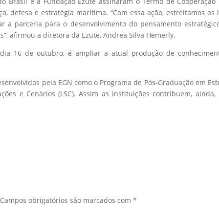
do Brasil e a Fundação Ezute assinaram o Termo de Cooperação
, defesa e estratégia marítima. “Com essa ação, estreitamos os 
ar a parceria para o desenvolvimento do pensamento estratégi
s”, afirmou a diretora da Ezute, Andrea Silva Hemerly.
 dia 16 de outubro, é ampliar a atual produção de conhecimen
esenvolvidos pela EGN como o Programa de Pós-Graduação em Es
ções e Cenários (LSC). Assim as instituições contribuem, ainda,
Campos obrigatórios são marcados com
*