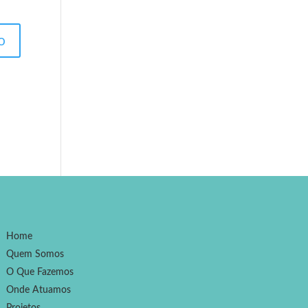
Home
Quem Somos
O Que Fazemos
Onde Atuamos
Projetos