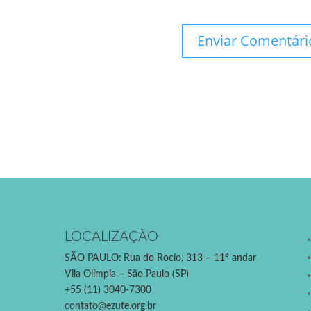
LOCALIZAÇÃO
SÃO PAULO
:
Rua do Rocio, 313 – 11º andar
Vila Olímpia – São Paulo (SP)
+55 (11) 3040-7300
contato@ezute.org.br